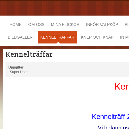
HOME
OM OSS
MINA FLICKOR
INFÖR VALPKÖP
P
BILDGALLERI
KENNELTRÄFFAR
KNEP OCH KNÅP
IN 
Kennelträffar
Uppgifter
Super User
Ken
Kennelträff
Vi befann o