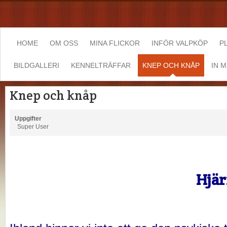
HOME
OM OSS
MINA FLICKOR
INFÖR VALPKÖP
P
BILDGALLERI
KENNELTRÄFFAR
KNEP OCH KNÅP
IN 
Knep och knåp
Uppgifter
Super User
Hjär